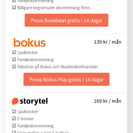
Familjeabonnemang
☑︎
Billigare begränsade abonnemang finns
Prova Bookbeat gratis i 14 dagar
139 kr / mån
☑︎
Ljudböcker
☑︎
Familjeabonnemang
☑︎
Rabatter på Bokus och Akademibokhandeln
Prova Bokus Play gratis i 14 dagar
169 kr / mån
☑︎
Ljudböcker
☑︎
E-böcker
☑︎
Familjeabonnemang
☑︎
Växla mellan e-bok & ljudbok