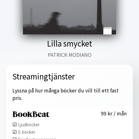
Lilla smycket
PATRICK MODIANO
Streamingtjänster
Lyssna på hur många böcker du vill till ett fast
pris.
99 kr / mån
☑︎
Ljudböcker
☑︎
E-böcker
☑︎