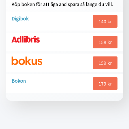
Köp boken för att äga and spara så länge du vill.
Digibok
140
kr
158
kr
159
kr
Bokon
179
kr