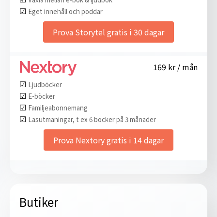
☑︎
Eget innehåll och poddar
Prova Storytel gratis i 30 dagar
169 kr / mån
☑︎
Ljudböcker
☑︎
E-böcker
☑︎
Familjeabonnemang
☑︎
Läsutmaningar, t ex 6 böcker på 3 månader
Prova Nextory gratis i 14 dagar
Butiker