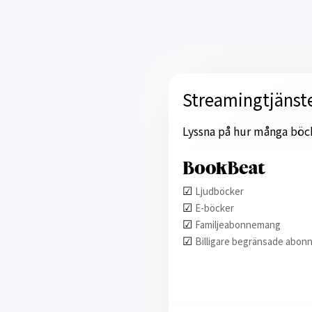
Streamingtjänst
Lyssna på hur många böcker
☑︎
Ljudböcker
☑︎
E-böcker
☑︎
Familjeabonnemang
☑︎
Billigare begränsade abon