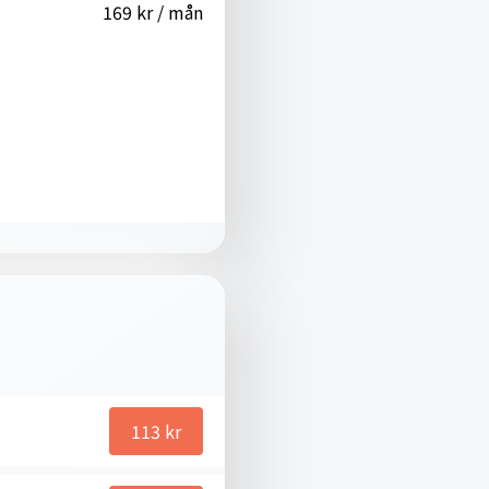
169 kr / mån
113
kr