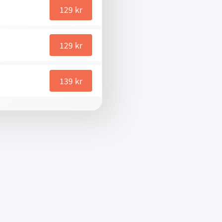
129
kr
129
kr
139
kr