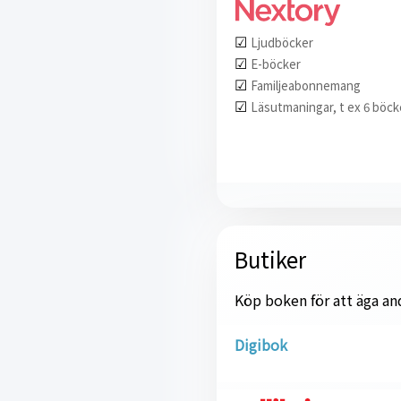
☑︎
Ljudböcker
☑︎
E-böcker
☑︎
Familjeabonnemang
☑︎
Läsutmaningar, t ex 6 böck
Butiker
Köp boken för att äga and
Digibok