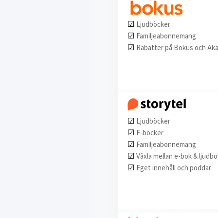
☑︎
Ljudböcker
☑︎
Familjeabonnemang
☑︎
Rabatter på Bokus och Ak
☑︎
Ljudböcker
☑︎
E-böcker
☑︎
Familjeabonnemang
☑︎
Växla mellan e-bok & ljudbo
☑︎
Eget innehåll och poddar