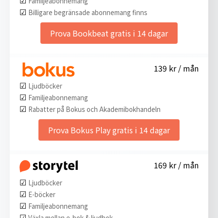
Familjeabonnemang
☑︎
Billigare begränsade abonnemang finns
Prova Bookbeat gratis i 14 dagar
139 kr / mån
☑︎
Ljudböcker
☑︎
Familjeabonnemang
☑︎
Rabatter på Bokus och Akademibokhandeln
Prova Bokus Play gratis i 14 dagar
169 kr / mån
☑︎
Ljudböcker
☑︎
E-böcker
☑︎
Familjeabonnemang
☑︎
Växla mellan e-bok & ljudbok