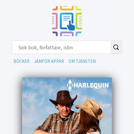
BÖCKER
JÄMFÖR APPAR
OM TJÄNSTEN