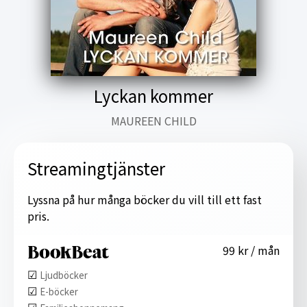
Lyckan kommer
MAUREEN CHILD
Streamingtjänster
Lyssna på hur många böcker du vill till ett fast
pris.
99 kr / mån
☑︎
Ljudböcker
☑︎
E-böcker
☑︎