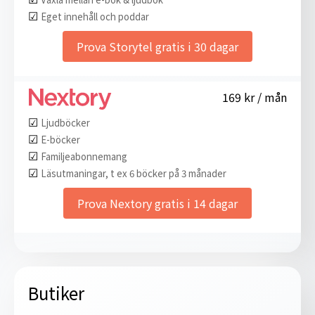
☑︎
Eget innehåll och poddar
Prova Storytel gratis i 30 dagar
169 kr / mån
☑︎
Ljudböcker
☑︎
E-böcker
☑︎
Familjeabonnemang
☑︎
Läsutmaningar, t ex 6 böcker på 3 månader
Prova Nextory gratis i 14 dagar
Butiker