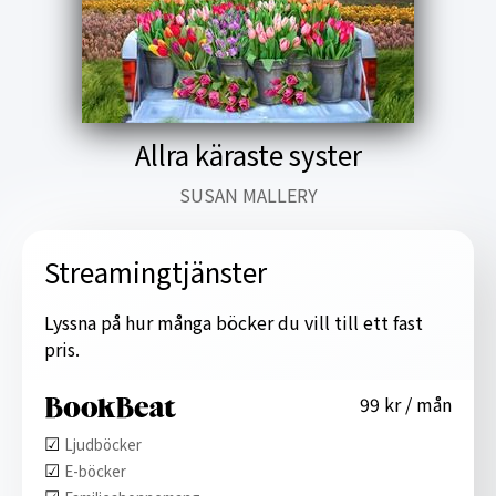
Allra käraste syster
SUSAN MALLERY
Streamingtjänster
Lyssna på hur många böcker du vill till ett fast
pris.
99 kr / mån
☑︎
Ljudböcker
☑︎
E-böcker
☑︎