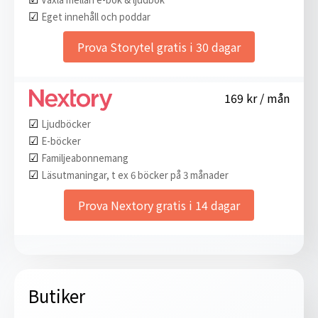
☑︎
Eget innehåll och poddar
Prova Storytel gratis i 30 dagar
169 kr / mån
☑︎
Ljudböcker
☑︎
E-böcker
☑︎
Familjeabonnemang
☑︎
Läsutmaningar, t ex 6 böcker på 3 månader
Prova Nextory gratis i 14 dagar
Butiker