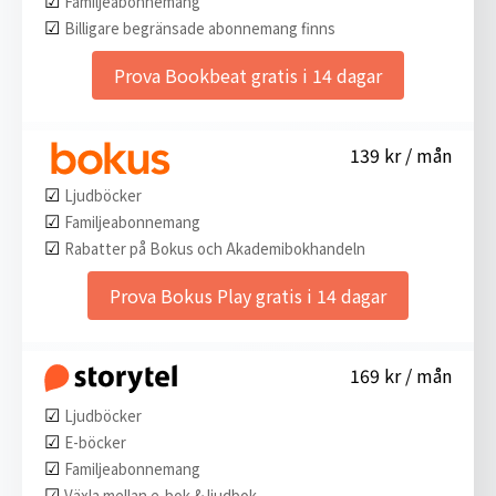
Familjeabonnemang
☑︎
Billigare begränsade abonnemang finns
Prova Bookbeat gratis i 14 dagar
139 kr / mån
☑︎
Ljudböcker
☑︎
Familjeabonnemang
☑︎
Rabatter på Bokus och Akademibokhandeln
Prova Bokus Play gratis i 14 dagar
169 kr / mån
☑︎
Ljudböcker
☑︎
E-böcker
☑︎
Familjeabonnemang
☑︎
Växla mellan e-bok & ljudbok