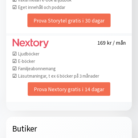
☑︎
Eget innehåll och poddar
Prova Storytel gratis i 30 dagar
169 kr / mån
☑︎
Ljudböcker
☑︎
E-böcker
☑︎
Familjeabonnemang
☑︎
Läsutmaningar, t ex 6 böcker på 3 månader
Prova Nextory gratis i 14 dagar
Butiker