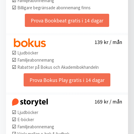
Familjeabonnemang
☑︎
Billigare begränsade abonnemang finns
Prova Bookbeat gratis i 14 dagar
139 kr / mån
☑︎
Ljudböcker
☑︎
Familjeabonnemang
☑︎
Rabatter på Bokus och Akademibokhandeln
Prova Bokus Play gratis i 14 dagar
169 kr / mån
☑︎
Ljudböcker
☑︎
E-böcker
☑︎
Familjeabonnemang
☑︎
Växla mellan e-bok & ljudbok