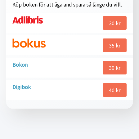
Köp boken för att äga and spara så länge du vill.
30
kr
35
kr
Bokon
39
kr
Digibok
40
kr