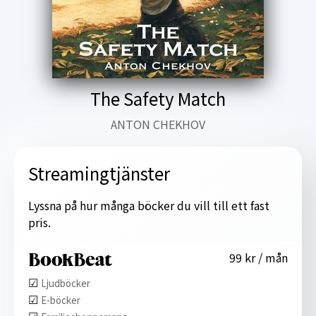
The Safety Match
ANTON CHEKHOV
Streamingtjänster
Lyssna på hur många böcker du vill till ett fast
pris.
99 kr / mån
☑︎
Ljudböcker
☑︎
E-böcker
☑︎