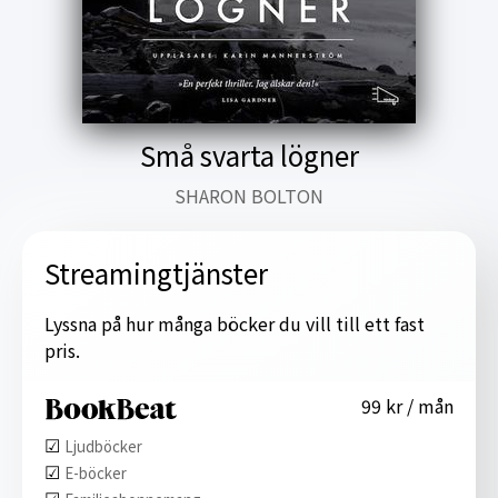
Små svarta lögner
SHARON BOLTON
Streamingtjänster
Lyssna på hur många böcker du vill till ett fast
pris.
99 kr / mån
☑︎
Ljudböcker
☑︎
E-böcker
☑︎