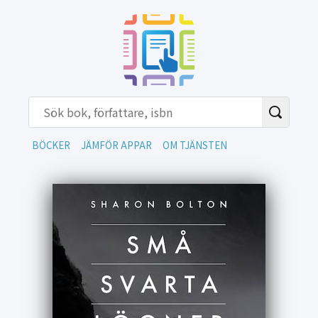
BÖCKER
JÄMFÖR APPAR
OM TJÄNSTEN