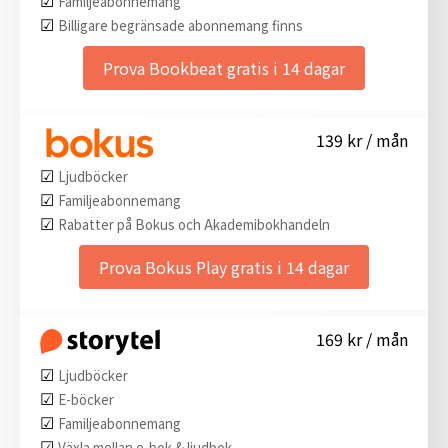
Familjeabonnemang
☑︎
Billigare begränsade abonnemang finns
Prova Bookbeat gratis i 14 dagar
139 kr / mån
☑︎
Ljudböcker
☑︎
Familjeabonnemang
☑︎
Rabatter på Bokus och Akademibokhandeln
Prova Bokus Play gratis i 14 dagar
169 kr / mån
☑︎
Ljudböcker
☑︎
E-böcker
☑︎
Familjeabonnemang
☑︎
Växla mellan e-bok & ljudbok