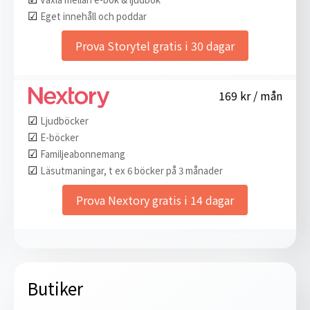
☑︎
Eget innehåll och poddar
Prova Storytel gratis i 30 dagar
169 kr / mån
☑︎
Ljudböcker
☑︎
E-böcker
☑︎
Familjeabonnemang
☑︎
Läsutmaningar, t ex 6 böcker på 3 månader
Prova Nextory gratis i 14 dagar
Butiker