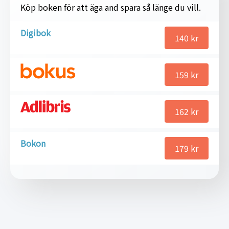
Köp boken för att äga and spara så länge du vill.
Digibok
140
kr
159
kr
162
kr
Bokon
179
kr