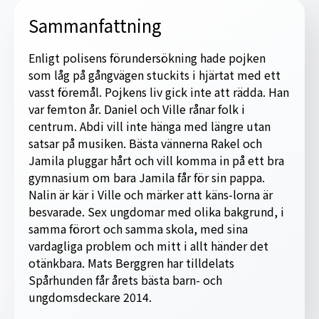
Sammanfattning
Enligt polisens förundersökning hade pojken
som låg på gångvägen stuckits i hjärtat med ett
vasst föremål. Pojkens liv gick inte att rädda. Han
var femton år. Daniel och Ville rånar folk i
centrum. Abdi vill inte hänga med längre utan
satsar på musiken. Bästa vännerna Rakel och
Jamila pluggar hårt och vill komma in på ett bra
gymnasium om bara Jamila får för sin pappa.
Nalin är kär i Ville och märker att käns-lorna är
besvarade. Sex ungdomar med olika bakgrund, i
samma förort och samma skola, med sina
vardagliga problem och mitt i allt händer det
otänkbara. Mats Berggren har tilldelats
Spårhunden får årets bästa barn- och
ungdomsdeckare 2014.