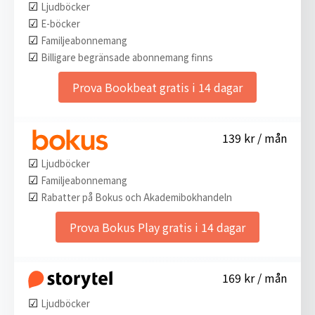
☑︎
Ljudböcker
☑︎
E-böcker
☑︎
Familjeabonnemang
☑︎
Billigare begränsade abonnemang finns
Prova Bookbeat gratis i 14 dagar
139 kr / mån
☑︎
Ljudböcker
☑︎
Familjeabonnemang
☑︎
Rabatter på Bokus och Akademibokhandeln
Prova Bokus Play gratis i 14 dagar
169 kr / mån
☑︎
Ljudböcker