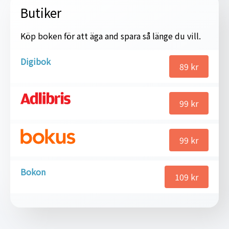
Butiker
Köp boken för att äga and spara så länge du vill.
Digibok
89
kr
99
kr
99
kr
Bokon
109
kr