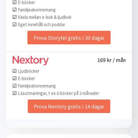
☑︎
E-böcker
☑︎
Familjeabonnemang
☑︎
Växla mellan e-bok & ljudbok
☑︎
Eget innehåll och poddar
Prova Storytel gratis i 30 dagar
169 kr / mån
☑︎
Ljudböcker
☑︎
E-böcker
☑︎
Familjeabonnemang
☑︎
Läsutmaningar, t ex 6 böcker på 3 månader
Prova Nextory gratis i 14 dagar