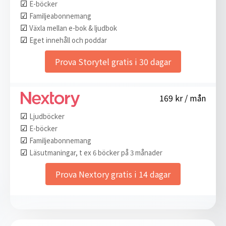
☑︎
E-böcker
☑︎
Familjeabonnemang
☑︎
Växla mellan e-bok & ljudbok
☑︎
Eget innehåll och poddar
Prova Storytel gratis i 30 dagar
169 kr / mån
☑︎
Ljudböcker
☑︎
E-böcker
☑︎
Familjeabonnemang
☑︎
Läsutmaningar, t ex 6 böcker på 3 månader
Prova Nextory gratis i 14 dagar