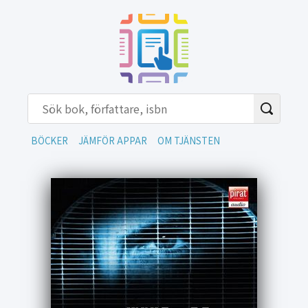
BÖCKER
JÄMFÖR APPAR
OM TJÄNSTEN