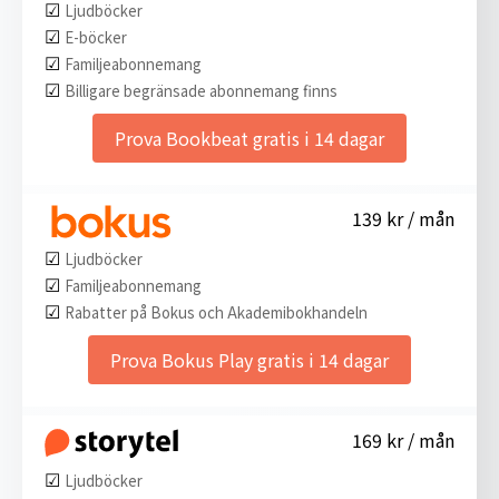
☑︎
Ljudböcker
☑︎
E-böcker
☑︎
Familjeabonnemang
☑︎
Billigare begränsade abonnemang finns
Prova Bookbeat gratis i 14 dagar
139 kr / mån
☑︎
Ljudböcker
☑︎
Familjeabonnemang
☑︎
Rabatter på Bokus och Akademibokhandeln
Prova Bokus Play gratis i 14 dagar
169 kr / mån
☑︎
Ljudböcker