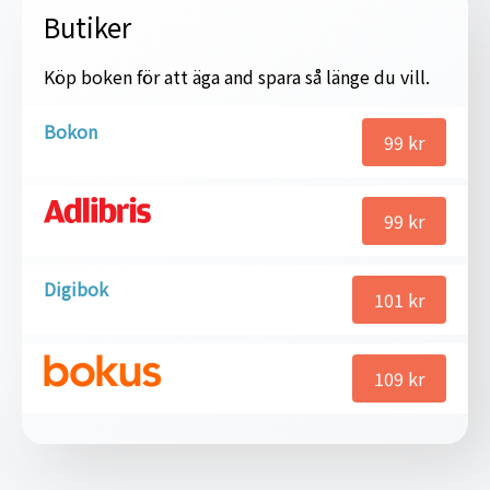
Butiker
Köp boken för att äga and spara så länge du vill.
Bokon
99
kr
99
kr
Digibok
101
kr
109
kr