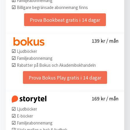
Familjeabonnemang
☑︎
Billigare begränsade abonnemang finns
Prova Bookbeat gratis i 14 dagar
139 kr / mån
☑︎
Ljudböcker
☑︎
Familjeabonnemang
☑︎
Rabatter på Bokus och Akademibokhandeln
Prova Bokus Play gratis i 14 dagar
169 kr / mån
☑︎
Ljudböcker
☑︎
E-böcker
☑︎
Familjeabonnemang
☑︎
Växla mellan e-bok & ljudbok