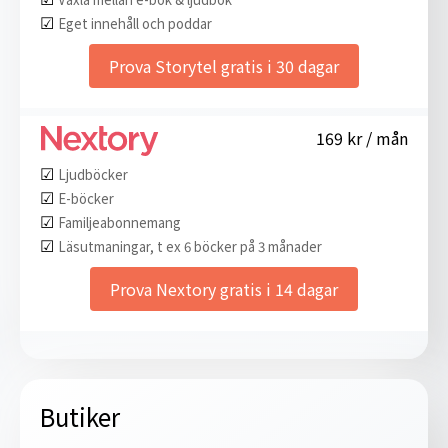
☑︎
Eget innehåll och poddar
Prova Storytel gratis i 30 dagar
169 kr / mån
☑︎
Ljudböcker
☑︎
E-böcker
☑︎
Familjeabonnemang
☑︎
Läsutmaningar, t ex 6 böcker på 3 månader
Prova Nextory gratis i 14 dagar
Butiker