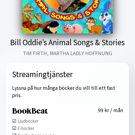
Bill Oddie's Animal Songs & Stories
TIM FIRTH, MARTHA LADLY HOFFNUNG
Streamingtjänster
Lyssna på hur många böcker du vill till ett fast
pris.
99 kr / mån
☑︎
Ljudböcker
☑︎
E-böcker
☑︎