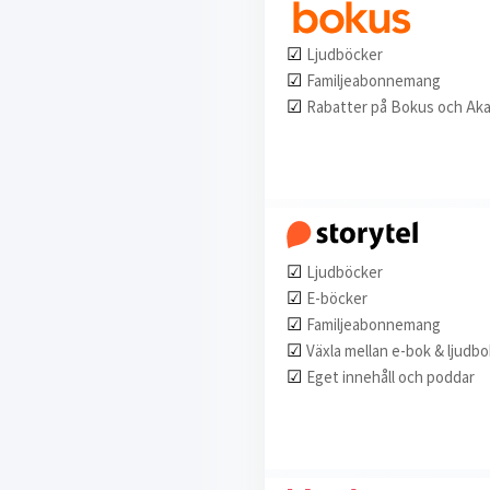
☑︎
Ljudböcker
☑︎
Familjeabonnemang
☑︎
Rabatter på Bokus och Ak
☑︎
Ljudböcker
☑︎
E-böcker
☑︎
Familjeabonnemang
☑︎
Växla mellan e-bok & ljudbo
☑︎
Eget innehåll och poddar