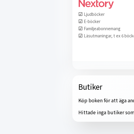
☑︎
Ljudböcker
☑︎
E-böcker
☑︎
Familjeabonnemang
☑︎
Läsutmaningar, t ex 6 böck
Butiker
Köp boken för att äga and
Hittade inga butiker som