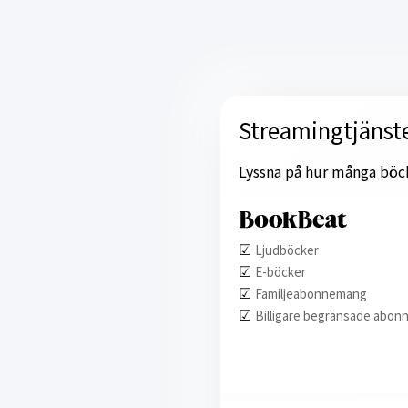
Streamingtjänst
Lyssna på hur många böcker
☑︎
Ljudböcker
☑︎
E-böcker
☑︎
Familjeabonnemang
☑︎
Billigare begränsade abon