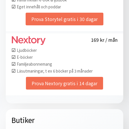
☑︎
Eget innehåll och poddar
Prova Storytel gratis i 30 dagar
169 kr / mån
☑︎
Ljudböcker
☑︎
E-böcker
☑︎
Familjeabonnemang
☑︎
Läsutmaningar, t ex 6 böcker på 3 månader
Prova Nextory gratis i 14 dagar
Butiker