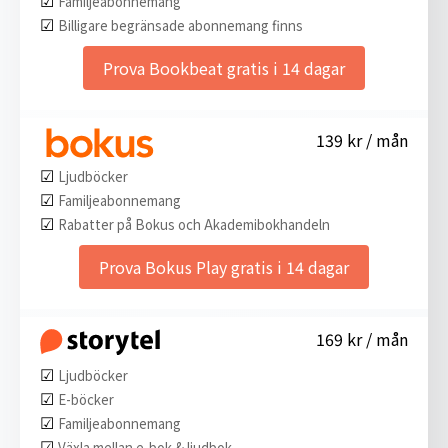
Familjeabonnemang
☑︎
Billigare begränsade abonnemang finns
Prova Bookbeat gratis i 14 dagar
139 kr / mån
☑︎
Ljudböcker
☑︎
Familjeabonnemang
☑︎
Rabatter på Bokus och Akademibokhandeln
Prova Bokus Play gratis i 14 dagar
169 kr / mån
☑︎
Ljudböcker
☑︎
E-böcker
☑︎
Familjeabonnemang
☑︎
Växla mellan e-bok & ljudbok