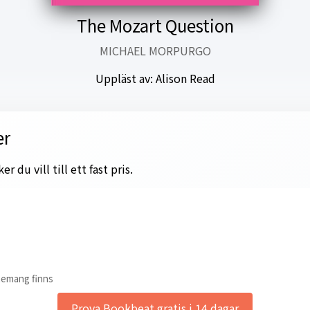
The Mozart Question
MICHAEL MORPURGO
Uppläst av:
Alison Read
er
 du vill till ett fast pris.
nemang finns
Prova Bookbeat gratis i 14 dagar