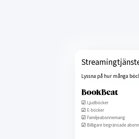
Streamingtjänst
Lyssna på hur många böcker
☑︎
Ljudböcker
☑︎
E-böcker
☑︎
Familjeabonnemang
☑︎
Billigare begränsade abon