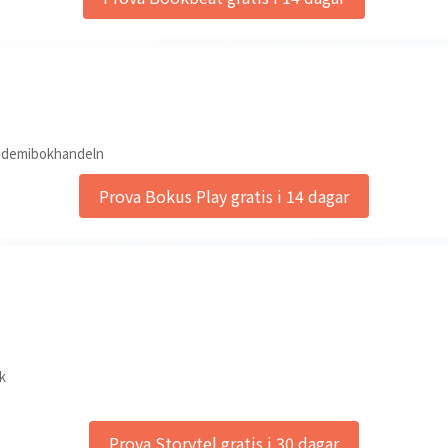
ademibokhandeln
Prova Bokus Play gratis i 14 dagar
k
Prova Storytel gratis i 30 dagar