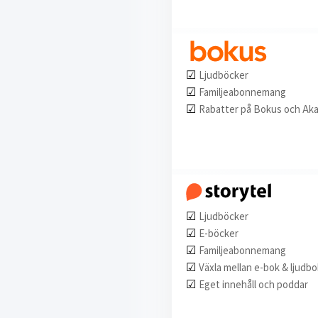
☑︎
Ljudböcker
☑︎
Familjeabonnemang
☑︎
Rabatter på Bokus och Ak
☑︎
Ljudböcker
☑︎
E-böcker
☑︎
Familjeabonnemang
☑︎
Växla mellan e-bok & ljudbo
☑︎
Eget innehåll och poddar