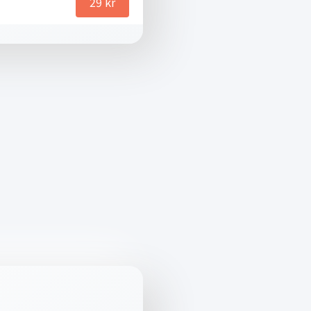
29
kr