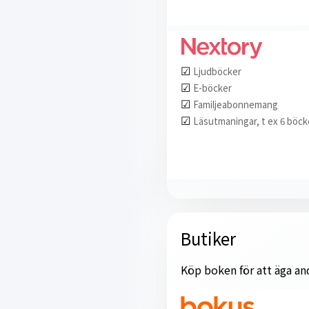
☑︎
Ljudböcker
☑︎
E-böcker
☑︎
Familjeabonnemang
☑︎
Läsutmaningar, t ex 6 böck
Butiker
Köp boken för att äga and